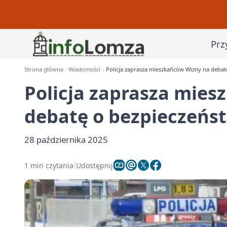
Prz
Strona główna
Wiadomości
Policja zaprasza mieszkańców Wizny na debat
Policja zaprasza mie
debatę o bezpieczeńs
28 października 2025
1 min czytania
Udostępnij