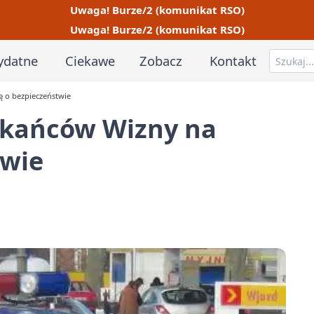
Uwaga! Burze/2 (komunikat RSO)
Uwaga! Burze/2 (komunikat RSO)
ydatne
Ciekawe
Zobacz
Kontakt
ę o bezpieczeństwie
szkańców Wizny na
twie