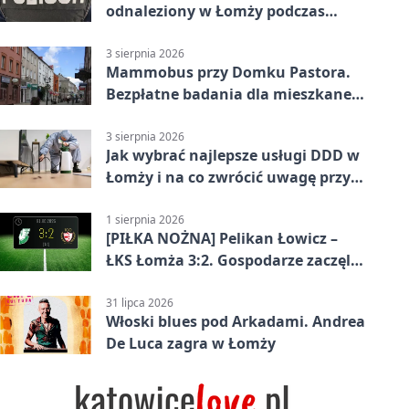
odnaleziony w Łomży podczas
postoju autobusu
3 sierpnia 2026
Mammobus przy Domku Pastora.
Bezpłatne badania dla mieszkanek
Łomży
3 sierpnia 2026
Jak wybrać najlepsze usługi DDD w
Łomży i na co zwrócić uwagę przy
współpracy z firmą?
1 sierpnia 2026
[PIŁKA NOŻNA] Pelikan Łowicz –
ŁKS Łomża 3:2. Gospodarze zaczęli
sezon od zwycięstwa w Betclic 3.
Liga Grupa 1 (Grupa I)
31 lipca 2026
Włoski blues pod Arkadami. Andrea
De Luca zagra w Łomży