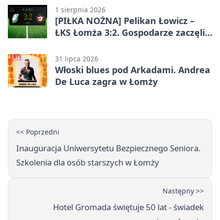
1 sierpnia 2026
[PIŁKA NOŻNA] Pelikan Łowicz –
ŁKS Łomża 3:2. Gospodarze zaczęli
sezon od zwycięstwa w Betclic 3.
Liga Grupa 1 (Grupa I)
31 lipca 2026
Włoski blues pod Arkadami. Andrea
De Luca zagra w Łomży
<< Poprzedni
Inauguracja Uniwersytetu Bezpiecznego Seniora.
Szkolenia dla osób starszych w Łomży
Następny >>
Hotel Gromada świętuje 50 lat - świadek