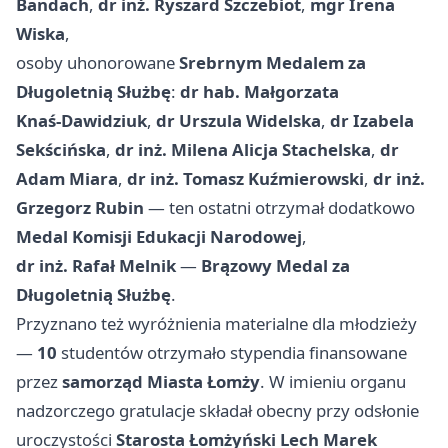
Bandach
,
dr inż. Ryszard Szczebiot
,
mgr Irena
Wiska
,
osoby uhonorowane
Srebrnym Medalem za
Długoletnią Służbę
:
dr hab. Małgorzata
Knaś‑Dawidziuk
,
dr Urszula Widelska
,
dr Izabela
Sekścińska
,
dr inż. Milena Alicja Stachelska
,
dr
Adam Miara
,
dr inż. Tomasz Kuźmierowski
,
dr inż.
Grzegorz Rubin
— ten ostatni otrzymał dodatkowo
Medal Komisji Edukacji Narodowej
,
dr inż. Rafał Melnik
—
Brązowy Medal za
Długoletnią Służbę
.
Przyznano też wyróżnienia materialne dla młodzieży
—
10
studentów otrzymało stypendia finansowane
przez
samorząd Miasta Łomży
. W imieniu organu
nadzorczego gratulacje składał obecny przy odsłonie
uroczystości
Starosta Łomżyński Lech Marek