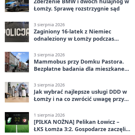
Zderzenie BMW i dwóch hulajnóg w
Łomży. Sprawę rozstrzygnie sąd
3 sierpnia 2026
Zaginiony 16-latek z Niemiec
odnaleziony w Łomży podczas
postoju autobusu
3 sierpnia 2026
Mammobus przy Domku Pastora.
Bezpłatne badania dla mieszkanek
Łomży
3 sierpnia 2026
Jak wybrać najlepsze usługi DDD w
Łomży i na co zwrócić uwagę przy
współpracy z firmą?
1 sierpnia 2026
[PIŁKA NOŻNA] Pelikan Łowicz –
ŁKS Łomża 3:2. Gospodarze zaczęli