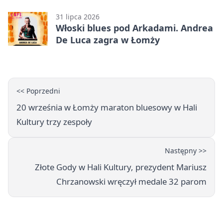
sezon od zwycięstwa w Betclic 3.
Liga Grupa 1 (Grupa I)
31 lipca 2026
Włoski blues pod Arkadami. Andrea
De Luca zagra w Łomży
<< Poprzedni
20 września w Łomży maraton bluesowy w Hali
Kultury trzy zespoły
Następny >>
Złote Gody w Hali Kultury, prezydent Mariusz
Chrzanowski wręczył medale 32 parom