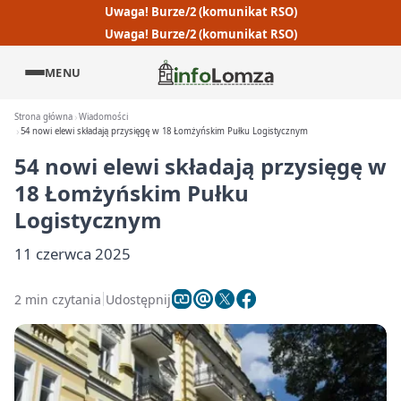
Uwaga! Burze/2 (komunikat RSO)
Uwaga! Burze/2 (komunikat RSO)
MENU
Strona główna
Wiadomości
54 nowi elewi składają przysięgę w 18 Łomżyńskim Pułku Logistycznym
54 nowi elewi składają przysięgę w
18 Łomżyńskim Pułku
Logistycznym
11 czerwca 2025
2 min czytania
Udostępnij