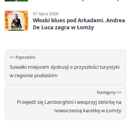
sezon od zwycięstwa w Betclic 3.
Liga Grupa 1 (Grupa I)
31 lipca 2026
Włoski blues pod Arkadami. Andrea
De Luca zagra w Łomży
<< Poprzedni
Suwałki miejscem dyskusji o przyszłości turystyki
w regionie podlaskim
Następny >>
Przejedź się Lamborghini i wesprzyj zbiórkę na
nowoczesną karetkę w Łomży