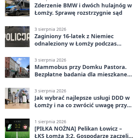
Zderzenie BMW i dwóch hulajnóg w
Łomży. Sprawę rozstrzygnie sąd
3 sierpnia 2026
Zaginiony 16-latek z Niemiec
odnaleziony w Łomży podczas
postoju autobusu
3 sierpnia 2026
Mammobus przy Domku Pastora.
Bezpłatne badania dla mieszkanek
Łomży
3 sierpnia 2026
Jak wybrać najlepsze usługi DDD w
Łomży i na co zwrócić uwagę przy
współpracy z firmą?
1 sierpnia 2026
[PIŁKA NOŻNA] Pelikan Łowicz –
ŁKS Łomża 3:2. Gospodarze zaczęli