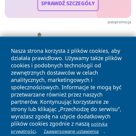
SPRAWDŹ SZCZEGÓŁY
autopromocja
Nasza strona korzysta z plików cookies, aby
działała prawidłowo. Używamy także plików
cookies i podobnych technologii od
zewnętrznych dostawców w celach
analitycznych, marketingowych i
społecznościowych. Informacje te mogą być
przetwarzane również przez naszych
partnerów. Kontynuując korzystanie ze
Copyright © 2026 infolomza.pl Wszystkie prawa zastrzeżone.
strony lub klikając „Przechodzę do serwisu",
wyrażasz zgodę na użycie dodatkowych
plików cookies zgodnie z naszą
polityką
Polityka
Polityka
.
.
prywatności
Zaawansowane ustawienia
News
Autorzy