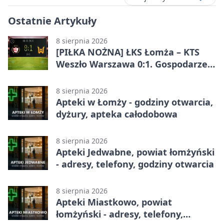
Ostatnie Artykuły
8 sierpnia 2026
[PIŁKA NOŻNA] ŁKS Łomża – KTS
Weszło Warszawa 0:1. Gospodarze
przegrali mecz Betclic 3. Liga Grupa
1 (Grupa I)
8 sierpnia 2026
Apteki w Łomży - godziny otwarcia,
dyżury, apteka całodobowa
8 sierpnia 2026
Apteki Jedwabne, powiat łomżyński
- adresy, telefony, godziny otwarcia
8 sierpnia 2026
Apteki Miastkowo, powiat
łomżyński - adresy, telefony,