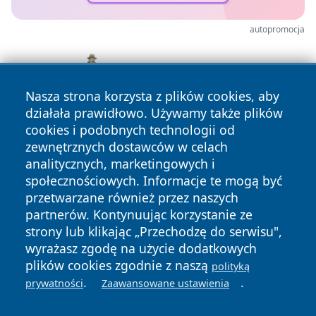
autopromocja
Nasza strona korzysta z plików cookies, aby
działała prawidłowo. Używamy także plików
cookies i podobnych technologii od
zewnętrznych dostawców w celach
analitycznych, marketingowych i
społecznościowych. Informacje te mogą być
przetwarzane również przez naszych
partnerów. Kontynuując korzystanie ze
Copyright © 2026 infolomza.pl Wszystkie prawa zastrzeżone.
strony lub klikając „Przechodzę do serwisu",
wyrażasz zgodę na użycie dodatkowych
plików cookies zgodnie z naszą
polityką
Polityka
Polityka
.
.
prywatności
Zaawansowane ustawienia
News
Autorzy
Prywatności
Cookies