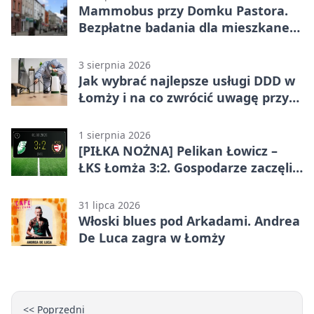
Mammobus przy Domku Pastora.
Bezpłatne badania dla mieszkanek
Łomży
3 sierpnia 2026
Jak wybrać najlepsze usługi DDD w
Łomży i na co zwrócić uwagę przy
współpracy z firmą?
1 sierpnia 2026
[PIŁKA NOŻNA] Pelikan Łowicz –
ŁKS Łomża 3:2. Gospodarze zaczęli
sezon od zwycięstwa w Betclic 3.
Liga Grupa 1 (Grupa I)
31 lipca 2026
Włoski blues pod Arkadami. Andrea
De Luca zagra w Łomży
<< Poprzedni