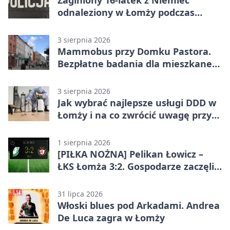
odnaleziony w Łomży podczas
postoju autobusu
3 sierpnia 2026
Mammobus przy Domku Pastora.
Bezpłatne badania dla mieszkanek
Łomży
3 sierpnia 2026
Jak wybrać najlepsze usługi DDD w
Łomży i na co zwrócić uwagę przy
współpracy z firmą?
1 sierpnia 2026
[PIŁKA NOŻNA] Pelikan Łowicz –
ŁKS Łomża 3:2. Gospodarze zaczęli
sezon od zwycięstwa w Betclic 3.
Liga Grupa 1 (Grupa I)
31 lipca 2026
Włoski blues pod Arkadami. Andrea
De Luca zagra w Łomży