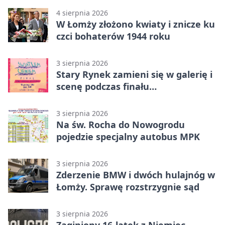
4 sierpnia 2026
W Łomży złożono kwiaty i znicze ku
czci bohaterów 1944 roku
3 sierpnia 2026
Stary Rynek zamieni się w galerię i
scenę podczas finału
„Światłem/Cieniem”
3 sierpnia 2026
Na św. Rocha do Nowogrodu
pojedzie specjalny autobus MPK
3 sierpnia 2026
Zderzenie BMW i dwóch hulajnóg w
Łomży. Sprawę rozstrzygnie sąd
3 sierpnia 2026
Zaginiony 16-latek z Niemiec