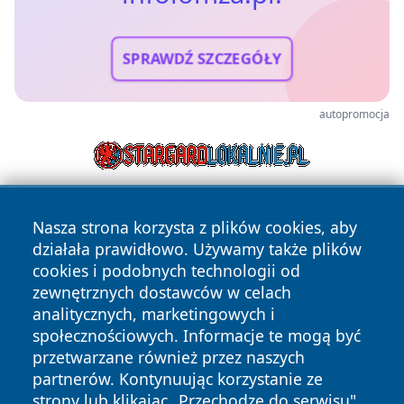
SPRAWDŹ SZCZEGÓŁY
autopromocja
Nasza strona korzysta z plików cookies, aby
działała prawidłowo. Używamy także plików
cookies i podobnych technologii od
zewnętrznych dostawców w celach
analitycznych, marketingowych i
Copyright © 2026 infolomza.pl Wszystkie prawa zastrzeżone.
społecznościowych. Informacje te mogą być
przetwarzane również przez naszych
partnerów. Kontynuując korzystanie ze
Polityka
Polityka
News
Autorzy
strony lub klikając „Przechodzę do serwisu",
Prywatności
Cookies