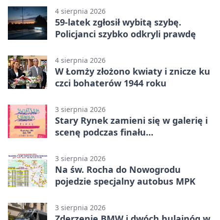
4 sierpnia 2026
59-latek zgłosił wybitą szybę.
Policjanci szybko odkryli prawdę
4 sierpnia 2026
W Łomży złożono kwiaty i znicze ku
czci bohaterów 1944 roku
3 sierpnia 2026
Stary Rynek zamieni się w galerię i
scenę podczas finału
„Światłem/Cieniem”
3 sierpnia 2026
Na św. Rocha do Nowogrodu
pojedzie specjalny autobus MPK
3 sierpnia 2026
Zderzenie BMW i dwóch hulajnóg w