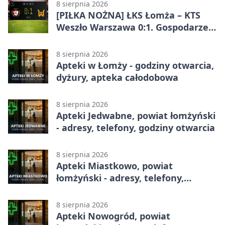
8 sierpnia 2026
[PIŁKA NOŻNA] ŁKS Łomża – KTS
Weszło Warszawa 0:1. Gospodarze
przegrali mecz Betclic 3. Liga Grupa
1 (Grupa I)
8 sierpnia 2026
Apteki w Łomży - godziny otwarcia,
dyżury, apteka całodobowa
8 sierpnia 2026
Apteki Jedwabne, powiat łomżyński
- adresy, telefony, godziny otwarcia
8 sierpnia 2026
Apteki Miastkowo, powiat
łomżyński - adresy, telefony,
godziny otwarcia
8 sierpnia 2026
Apteki Nowogród, powiat