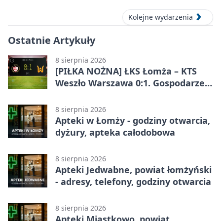
Kolejne wydarzenia
Ostatnie Artykuły
8 sierpnia 2026
[PIŁKA NOŻNA] ŁKS Łomża – KTS
Weszło Warszawa 0:1. Gospodarze
przegrali mecz Betclic 3. Liga Grupa
1 (Grupa I)
8 sierpnia 2026
Apteki w Łomży - godziny otwarcia,
dyżury, apteka całodobowa
8 sierpnia 2026
Apteki Jedwabne, powiat łomżyński
- adresy, telefony, godziny otwarcia
8 sierpnia 2026
Apteki Miastkowo, powiat