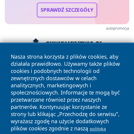
SPRAWDŹ SZCZEGÓŁY
autopromocja
Nasza strona korzysta z plików cookies, aby
działała prawidłowo. Używamy także plików
cookies i podobnych technologii od
zewnętrznych dostawców w celach
analitycznych, marketingowych i
społecznościowych. Informacje te mogą być
przetwarzane również przez naszych
Copyright © 2026 infolomza.pl Wszystkie prawa zastrzeżone.
partnerów. Kontynuując korzystanie ze
strony lub klikając „Przechodzę do serwisu",
wyrażasz zgodę na użycie dodatkowych
Polityka
Polityka
News
Autorzy
plików cookies zgodnie z naszą
polityką
Prywatności
Cookies