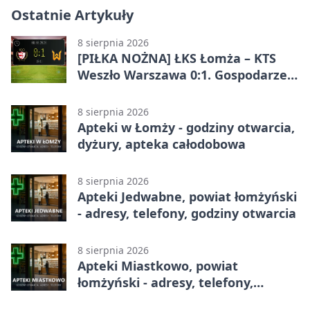
Ostatnie Artykuły
8 sierpnia 2026
[PIŁKA NOŻNA] ŁKS Łomża – KTS
Weszło Warszawa 0:1. Gospodarze
przegrali mecz Betclic 3. Liga Grupa
1 (Grupa I)
8 sierpnia 2026
Apteki w Łomży - godziny otwarcia,
dyżury, apteka całodobowa
8 sierpnia 2026
Apteki Jedwabne, powiat łomżyński
- adresy, telefony, godziny otwarcia
8 sierpnia 2026
Apteki Miastkowo, powiat
łomżyński - adresy, telefony,
godziny otwarcia