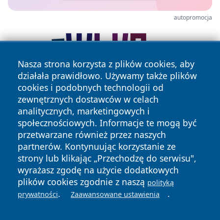
autopromocja
Nasza strona korzysta z plików cookies, aby
działała prawidłowo. Używamy także plików
cookies i podobnych technologii od
zewnętrznych dostawców w celach
analitycznych, marketingowych i
społecznościowych. Informacje te mogą być
przetwarzane również przez naszych
partnerów. Kontynuując korzystanie ze
Copyright © 2026 infolomza.pl Wszystkie prawa zastrzeżone.
strony lub klikając „Przechodzę do serwisu",
wyrażasz zgodę na użycie dodatkowych
plików cookies zgodnie z naszą
Polityka
Polityka
polityką
News
Autorzy
.
.
Prywatności
Cookies
prywatności
Zaawansowane ustawienia