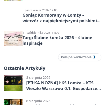
5 października 2026, 19:00
Goniąc Kormorany w Łomży –
wieczór z najpiękniejszymi polskimi
melodiami
11 października 2026, 11:00
Targi Ślubne Łomża 2026 – ślubne
inspiracje
Kolejne wydarzenia
Ostatnie Artykuły
8 sierpnia 2026
[PIŁKA NOŻNA] ŁKS Łomża – KTS
Weszło Warszawa 0:1. Gospodarze
przegrali mecz Betclic 3. Liga Grupa
1 (Grupa I)
8 sierpnia 2026