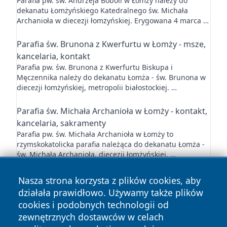
Parafia pw. św. Andrzeja Boboli w Łomży należy do
dekanatu Łomżyńskiego Katedralnego św. Michała
Archanioła w diecezji łomżyńskiej. Erygowana 4 marca …
Parafia św. Brunona z Kwerfurtu w Łomży - msze,
kancelaria, kontakt
Parafia pw. św. Brunona z Kwerfurtu Biskupa i
Męczennika należy do dekanatu Łomża - św. Brunona w
diecezji łomżyńskiej, metropolii białostockiej. …
Parafia św. Michała Archanioła w Łomży - kontakt,
kancelaria, sakramenty
Parafia pw. św. Michała Archanioła w Łomży to
rzymskokatolicka parafia należąca do dekanatu Łomża -
św. Michała Archanioła, diecezji łomżyńskiej, …
Nasza strona korzysta z plików cookies, aby
działała prawidłowo. Używamy także plików
cookies i podobnych technologii od
zewnętrznych dostawców w celach