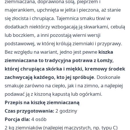
ziemniaczana, doprawiona solą, pieprzem i
majerankiem, upchnięta w jelita i pieczona, aż stanie
się złocista i chrupiąca. Tajemnica smaku tkwi w
dodatkach niektórzy wzbogacają ją skwarkami, cebulą
lub boczkiem, a inni pozostają wierni wersji
podstawowej, w której królują ziemniaki i przyprawy.
Bez względu na wariant, jedno jest pewne
kiszka
ziemniaczana to tradycyjna potrawa z Łomży,
której chrupiąca skórka i miękki, kremowy środek
zachwycają każdego, kto jej spróbuje
. Doskonale
smakuje zarówno na ciepło, jak i na zimno, a najlepiej
podawać ją z kiszoną kapustą lub ogórkami.
Przepis na kiszkę ziemniaczaną
Czas przygotowania:
2 godziny
Porcja dla:
4 osób
2 kg ziemniaków (najlepiej mączystych, np. typu C)