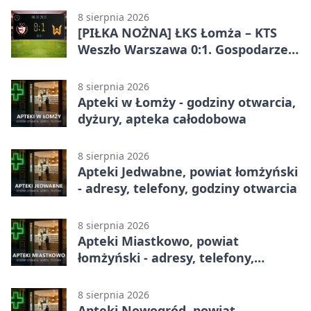
8 sierpnia 2026
[PIŁKA NOŻNA] ŁKS Łomża – KTS
Weszło Warszawa 0:1. Gospodarze
przegrali mecz Betclic 3. Liga Grupa
1 (Grupa I)
8 sierpnia 2026
Apteki w Łomży - godziny otwarcia,
dyżury, apteka całodobowa
8 sierpnia 2026
Apteki Jedwabne, powiat łomżyński
- adresy, telefony, godziny otwarcia
8 sierpnia 2026
Apteki Miastkowo, powiat
łomżyński - adresy, telefony,
godziny otwarcia
8 sierpnia 2026
Apteki Nowogród, powiat