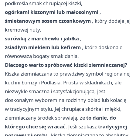
podkreśla smak chrupiącej kiszki,
ogórkami kiszonymi lub małosolnymi
,
śmietanowym sosem czosnkowym
, który dodaje jej
kremowej nuty,
surówką z marchewki i jabłka
,
zsiadłym mlekiem lub kefirem
, które doskonale
równoważą bogaty smak dania.
Dlaczego warto spróbować kiszki ziemniaczanej?
Kiszka ziemniaczana to prawdziwy symbol regionalnej
kuchni Łomży i Podlasia. Prosta w składnikach, ale
niezwykle smaczna i satysfakcjonująca, jest
doskonałym wyborem na rodzinny obiad lub kolację
w tradycyjnym stylu. Jej chrupiąca skórka i miękki,
ziemniaczany środek sprawiają, że
to danie, do
którego chce się wracać
. Jeśli szukasz
tradycyjnej
potrawy z Łomży
, kiszka ziemniaczana to absolutny